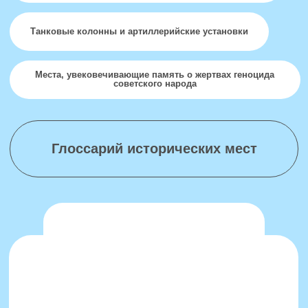
Горемыкин Виктор
Петрович
Заместитель Министра обороны
Российской Федерации - начальник
Главного военно-политического
управления Вооруженных Сил
Российской Федерации, Генерал
армии
Приветственный адрес участникам
всероссийского конкурса «Дорога
Памяти»