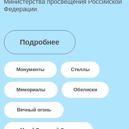
Глоссарий исторических мест
Кравцов Сергей