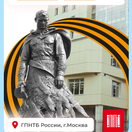
Молодые
граждане до 25 лет
Педагогические
работники
до 35 лет
График
конкурса