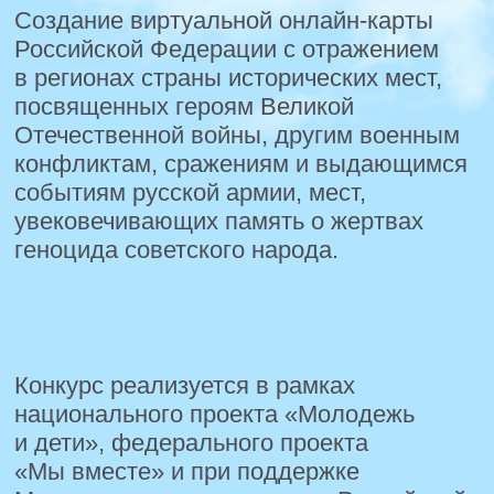
Музей Воинской Славы
Могила Неизвестного Солдата
Воинские захоронения и братские могилы
Диорамы боевых действий
Места Воинской Славы
Памятники полководцам и командирам
Кладбища Героев Советского Союза и Героев России
Танковые колонны и артиллерийские установки
Места, увековечивающие память о жертвах геноцида
советского народа