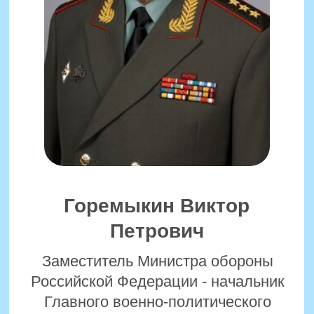
Уралов Арсений
Анатольевич
Руководитель конкурса «Дорога
Памяти», Руководитель Центра
компетенций в сфере образования и
акселерации Межгоспрограммы СНГ
2030
Приветственный адрес участникам
всероссийского конкурса «Дорога
Памяти»