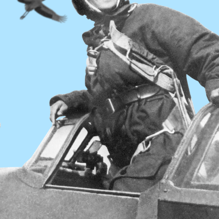
06 октября – 28 ноября
2025
Создайте медиаматериалы
(фото, аудио, видео,
панорамы), используя
смартфон, и wiki-статью о
памятном месте в вашем
городе!
ЭТАП 3
ОНЛАЙН- КУРСЫ
15 октября – 28 ноября
2025
Выбирайте и смотрите
понравившиеся онлайн-
программы!