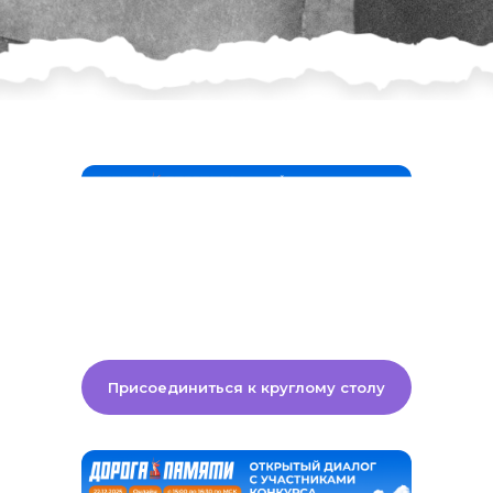
(необязательно и
добровольно)
ЭТАП 4
ОЦЕНКА РАБОТ
25 ноября – 3 декабря 2025
Экспертная оценка работ.
Определение победителей
в каждом регионе России и
3х гран-при финалистов.
Присоединиться к круглому столу
ЭТАП 5
ФИНАЛ