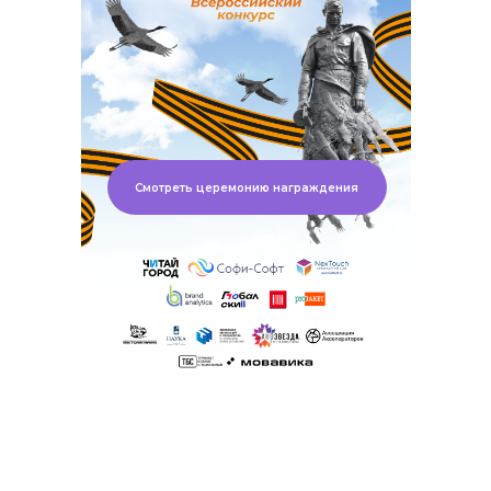
Информационная
справка
Смотреть церемонию награждения
Фотоматериалы
Видеоматериалы
об объекте
памятного места