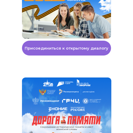
7 декабря 2025 НЦ
«Россия»
Объявление и награждение
победителей и участников в
рамках Всероссийского
Патриотического форума.
Присоединиться к открытому диалогу
Конкурсная
работа
Скачать инструкцию