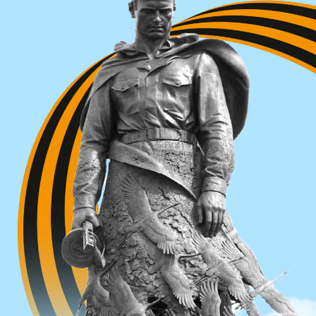
о конкурсе
Создание виртуальной онлайн-карты
Российской Федерации с отражением
в регионах страны исторических мест,
посвященных героям Великой
Отечественной войны, другим военным
конфликтам, сражениям и выдающимся
событиям русской армии, мест,
увековечивающих память о жертвах
геноцида советского народа.