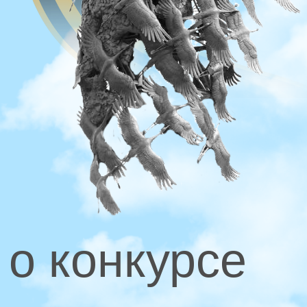
Конкурс реализуется в рамках
национального проекта «Молодежь
и дети», федерального проекта
«Мы вместе» и при поддержке
Министерства просвещения Российской
Федерации.
Подробнее
Монументы
Стеллы
Мемориалы
Обелиски
Вечный огонь