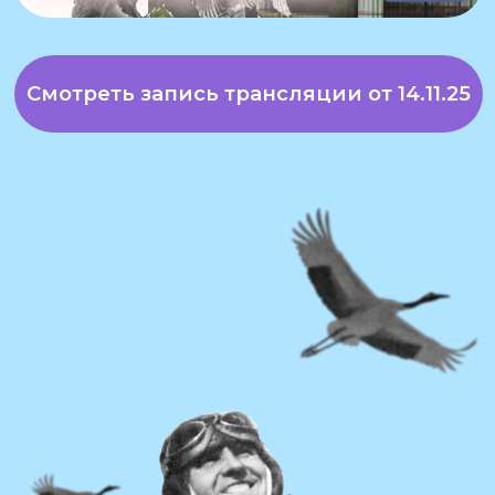
ЭТАП 1
РЕГИСТРАЦИЯ
УЧАСТНИКОВ
29 сентября — 24 ноября
2025
Заполните заявку на сайте
конкурса! Индивидуально
или с командой.
ЭТАП 2
ПРИЕМ КОНКУРСНЫХ
РАБОТ