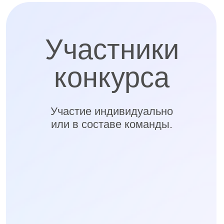
Аудиофайл
Наградная медаль
с удостоверением.
Всероссийского конкурса
«Дорога памяти»