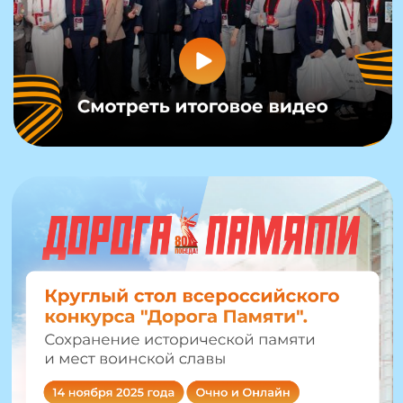
Участники
конкурса
Участие индивидуально
или в составе команды.
Школьники
10-11 классов
Студенты
СПО и Вузов